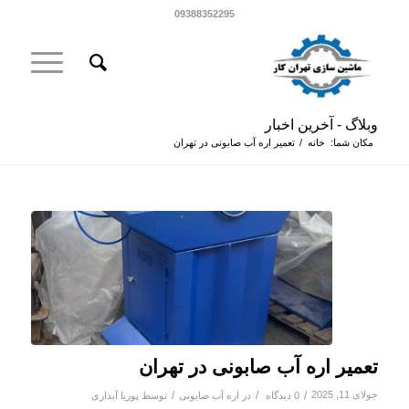
09388352295
وبلاگ - آخرین اخبار
مکان شما:
خانه
/
تعمیر اره آب صابونی در تهران
تعمیر اره آب صابونی در تهران
جولای 11, 2025
/
/
/
0 دیدگاه
در
اره آب صابونی
توسط
پوریا آبداری