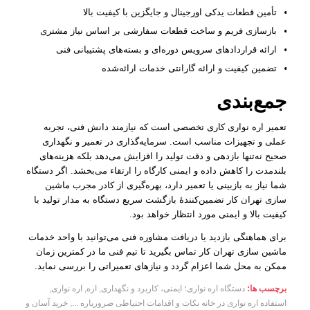
تأمین قطعات یدکی اورجینال و جایگزین با کیفیت بالا
بازسازی فریم و ساخت قطعات سفارشی بر اساس نیاز مشتری
ارائه قراردادهای سرویس دوره‌ای و بسته‌های پشتیبانی فنی
تضمین کیفیت و ارائه گارانتی خدمات ارائه‌شده
جمع‌بندی
تعمیر اره نواری کاری تخصصی است که نیازمند دانش فنی، تجربه
عملی و تجهیزات مناسب است. سرمایه‌گذاری در تعمیر و نگهداری
صحیح نه‌تنها بازدهی و دقت تولید را افزایش می‌دهد بلکه هزینه‌های
بلندمدت را کاهش داده و ایمنی کارگاه را ارتقاء می‌بخشد. اگر دستگاه
شما نیاز به بازبینی یا تعمیر دارد، بهره‌گیری از کادر مجرب ماشین
سازی تهران کار تضمین‌کنندهٔ بازگشت سریع دستگاه به مدار تولید با
کیفیت بالا و ایمنی مورد انتظار خواهد بود.
برای هماهنگی بازدید یا دریافت مشاوره فنی می‌توانید با واحد خدمات
ماشین سازی تهران کار تماس بگیرید تا تیم فنی ما در کمترین زمان
ممکن به محل شما اعزام گردد و نیازهای تعمیراتی را بررسی نماید.
برچسب ها:
دستگاه اره نواری؛ ایمنی، کاربرد و نگهداری
,
اره
,
اره نواری
,
استفاده اره نواری در خانه نکات و اقدامات احتیاطی ضروریاره ...
,
خرید آسان و