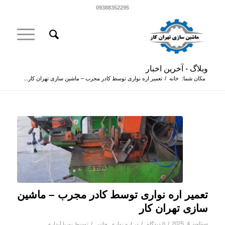
09388352295
وبلاگ - آخرین اخبار
مکان شما:
خانه
/
تعمیر اره نواری توسط کادر مجرب – ماشین سازی تهران کار...
تعمیر اره نواری توسط کادر مجرب – ماشین
سازی تهران کار
سپتامبر 4, 2025
/
/
/
0 دیدگاه
در
اره نواری
,
جانبی
توسط
پوریا آبداری