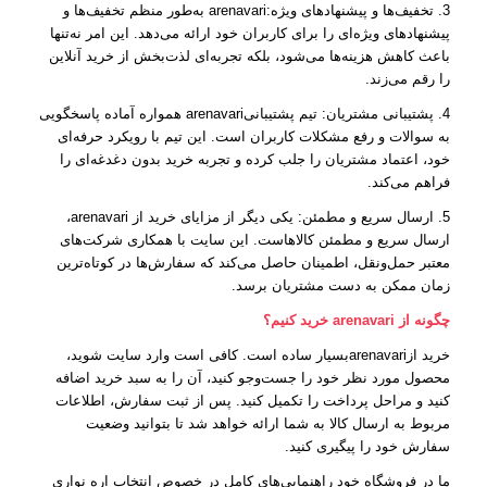
3. تخفیف‌ها و پیشنهادهای ویژه:arenavari به‌طور منظم تخفیف‌ها و
پیشنهادهای ویژه‌ای را برای کاربران خود ارائه می‌دهد. این امر نه‌تنها
باعث کاهش هزینه‌ها می‌شود، بلکه تجربه‌ای لذت‌بخش از خرید آنلاین
را رقم می‌زند.
4. پشتیبانی مشتریان: تیم پشتیبانیarenavari همواره آماده پاسخگویی
به سوالات و رفع مشکلات کاربران است. این تیم با رویکرد حرفه‌ای
خود، اعتماد مشتریان را جلب کرده و تجربه خرید بدون دغدغه‌ای را
فراهم می‌کند.
5. ارسال سریع و مطمئن: یکی دیگر از مزایای خرید از arenavari،
ارسال سریع و مطمئن کالاهاست. این سایت با همکاری شرکت‌های
معتبر حمل‌ونقل، اطمینان حاصل می‌کند که سفارش‌ها در کوتاه‌ترین
زمان ممکن به دست مشتریان برسد.
چگونه از arenavari خرید کنیم؟
خرید ازarenavariبسیار ساده است. کافی است وارد سایت شوید،
محصول مورد نظر خود را جست‌وجو کنید، آن را به سبد خرید اضافه
کنید و مراحل پرداخت را تکمیل کنید. پس از ثبت سفارش، اطلاعات
مربوط به ارسال کالا به شما ارائه خواهد شد تا بتوانید وضعیت
سفارش خود را پیگیری کنید.
ما در فروشگاه خود راهنمایی‌های کامل در خصوص انتخاب اره نواری