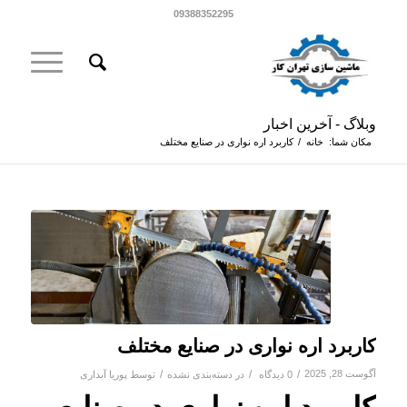
09388352295
وبلاگ - آخرین اخبار
مکان شما:
خانه
/
کاربرد اره نواری در صنایع مختلف
کاربرد اره نواری در صنایع مختلف
آگوست 28, 2025
/
/
/
0 دیدگاه
در
دسته‌بندی نشده
توسط
پوریا آبداری