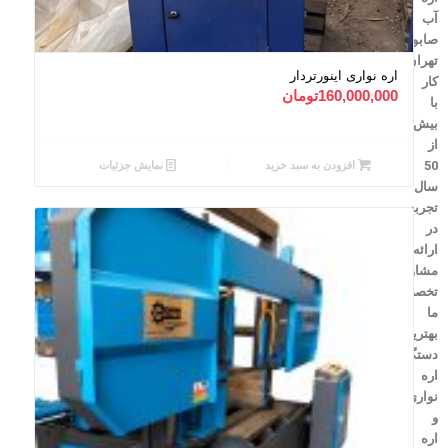
آب
صابونی
تهران
اره نواری اینورتردار
کار
160,000,000
تومان
با
بیش
از
50
افزودن به سبد خرید
نمایش جزئیات
سال
تجربه
در
ارائه
مشاوره
تخصصی،
ما
بهترین
دستگاه‌های
اره
نواری
و
اره