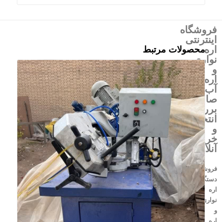
فروشگاه
اینترنتی
اره
محصولات مرتبط
نواری
و
اره
آب
صابونی،
بررسی،
انتخاب
و
خرید
آنلاین
فروشگاه
دستگاه
اره
نواری
و
اره