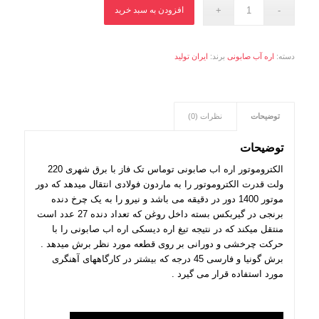
افزودن به سبد خرید
دسته:
اره آب صابونی
برند:
ایران تولید
توضیحات
نظرات (0)
توضیحات
الکتروموتور اره اب صابونی توماس تک فاز با برق شهری 220
ولت قدرت الکتروموتور را به ماردون فولادی انتقال میدهد که دور
موتور 1400 دور در دقیقه می باشد و نیرو را به یک چرخ دنده
برنجی در گیربکس بسته داخل روغن که تعداد دنده 27 عدد است
منتقل میکند که در نتیجه تیغ اره دیسکی اره اب صابونی را با
حرکت چرخشی و دورانی بر روی قطعه مورد نظر برش میدهد .
برش گونیا و فارسی 45 درجه که بیشتر در کارگاههای آهنگری
مورد استفاده قرار می گیرد .