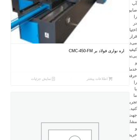
آب
صابونی
را
در
اختیارتان
قرار
می‌دهیم.
کیفیت
اره نواری فولاد بر CMC-450-FM
بی‌نظیر
و
خدمات
حرفه‌ای
اطلاعات بیشتر
نمایش جزئیات
را
با
ما
تجربه
کنید.
جهت
مشاوره
و
خرید